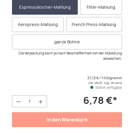
Espressokocher-Mahlung
Filter-Mahlung
Aeropress-Mahlung
French Press-Mahlung
ganze Bohne
Die Verpackung kann je nach Beschaffenheit von der Abbildung
abweichen.
27,12 € / 1 Kilogramm
inkl. MwSt. zzgl. Versand
Sofort verfügbar
6,78 €*
Produkt Anzahl: Gib den gewünschten We
In den Warenkorb