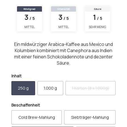
Röstgrad
Intensität
Säure
3
3
1
/ 5
/ 5
/ 5
MITTEL
MITTEL
SEHR WENIG
Ein mildwürziger Arabica-Kaffee aus Mexico und
Kolumbien kombiniert mit Canephora aus Indien
mit einer feinen Schokoladennote und dezenter
Säure.
auswählen
Inhalt
250 g
1.000 g
1 Karton (8 x 1.000g)
(Diese Option ist zurzeit 
auswählen
Beschaffenheit
Cold Brew-Mahlung
Siebträger-Mahlung