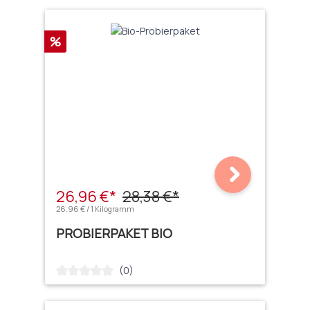
Rabatt
%
26,96 €*
28,38 €*
26,96 € / 1 Kilogramm
PROBIERPAKET BIO
(0)
Durchschnittliche Bewertung von 0 von 5 Sternen