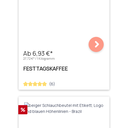
Ab 6,93 €*
27,72 €* / 1 Kilogramm
FESTTAGSKAFFEE
(6)
Durchschnittliche Bewertung von 5 von 5 Sternen
Rabatt
%