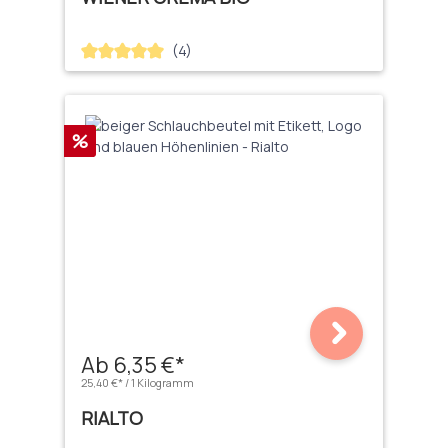
(4)
Durchschnittliche Bewertung von 5 von 5 Sternen
Rabatt
%
Ab 6,35 €*
25,40 €* / 1 Kilogramm
RIALTO