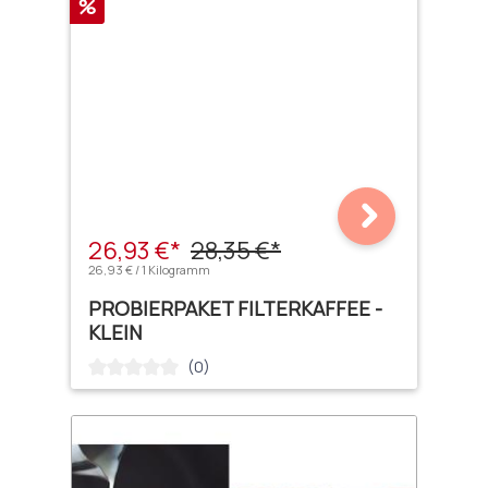
Rabatt
%
26,93 €*
28,35 €*
26,93 € / 1 Kilogramm
PROBIERPAKET FILTERKAFFEE -
KLEIN
(0)
Durchschnittliche Bewertung von 0 von 5 Sternen