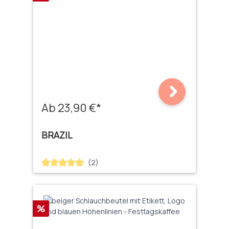
Ab 23,90 €*
BRAZIL
(2)
Durchschnittliche Bewertung von 5 von 5 Sternen
Rabatt
%