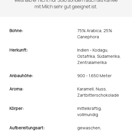
weshalb er nicht nur Solo sondern auch als Kaffee
mit Milch sehr gut geeignet ist.
Bohne:
75% Arabica, 25%
Canephora
Herkunft:
Indien - Kodagu
,
Ostafrika
, Südamerika
,
Zentralamerika
Anbauhöhe:
900 - 1.650 Meter
Aroma:
Karamell
, Nuss
,
Zartbitterschokolade
Körper:
mittelkräftig
,
vollmundig
Aufbereitungsart:
gewaschen
,