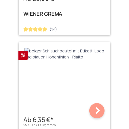
WIENER CREMA
(14)
Durchschnittliche Bewertung von 5 von 5 Sternen
Rabatt
%
Ab 6,35 €*
25,40 €* / 1 Kilogramm