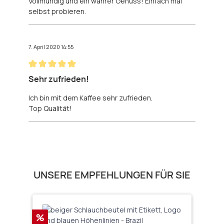
Vollmundig und ein wahrer Genuss! Einfach mal
selbst probieren.
7. April 2020 14:55
Bewertung mit 5 von 5 Sternen
Sehr zufrieden!
Ich bin mit dem Kaffee sehr zufrieden.
Top Qualität!
Produktgalerie überspringen
UNSERE EMPFEHLUNGEN FÜR SIE
Rabatt
%