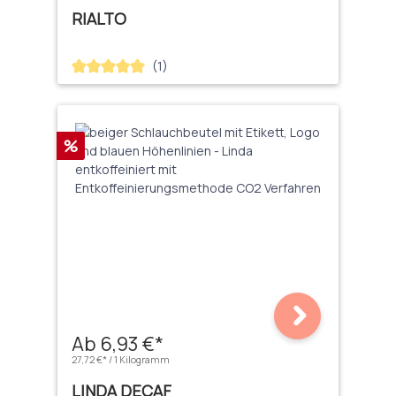
RIALTO
(1)
Durchschnittliche Bewertung von 5 von 5 Sternen
Rabatt
%
Ab 6,93 €*
27,72 €* / 1 Kilogramm
LINDA DECAF