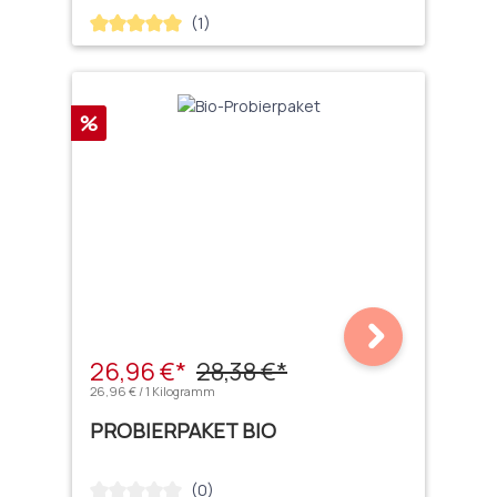
(1)
Durchschnittliche Bewertung von 5 von 5 Sternen
Rabatt
%
26,96 €*
28,38 €*
26,96 € / 1 Kilogramm
PROBIERPAKET BIO
(0)
Durchschnittliche Bewertung von 0 von 5 Sternen