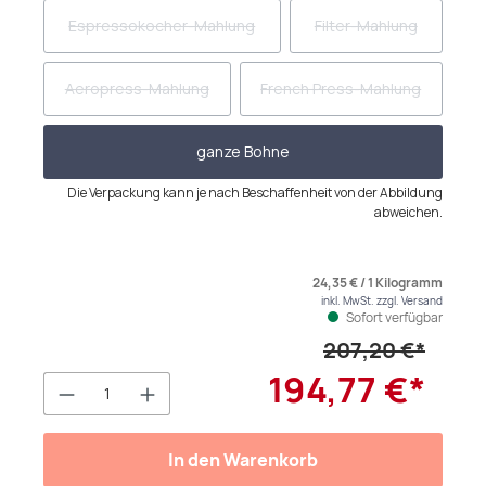
Espressokocher-Mahlung
Filter-Mahlung
(Diese Option ist zurzeit nicht verfügbar.)
(Diese Option ist zurz
Aeropress-Mahlung
French Press-Mahlung
(Diese Option ist zurzeit nicht verfügbar.)
(Diese Option ist zurzeit n
ganze Bohne
Die Verpackung kann je nach Beschaffenheit von der Abbildung
abweichen.
24,35 € / 1 Kilogramm
inkl. MwSt. zzgl. Versand
Sofort verfügbar
207,20 €*
194,77 €*
Produkt Anzahl: Gib den gewünschten We
In den Warenkorb