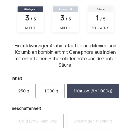
Röstgrad
Intensität
Säure
3
3
1
/ 5
/ 5
/ 5
MITTEL
MITTEL
SEHR WENIG
Ein mildwürziger Arabica-Kaffee aus Mexico und
Kolumbien kombiniert mit Canephora aus Indien
mit einer feinen Schokoladennote und dezenter
Säure.
auswählen
Inhalt
250 g
1.000 g
1 Karton (8 x 1.000g)
auswählen
Beschaffenheit
Cold Brew-Mahlung
Siebträger-Mahlung
(Diese Option ist zurzeit nicht verfügbar.)
(Diese Option ist zurzeit 