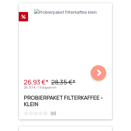
Rabatt
%
26,93 €*
28,35 €*
26,93 € / 1 Kilogramm
PROBIERPAKET FILTERKAFFEE -
KLEIN
(0)
Durchschnittliche Bewertung von 0 von 5 Sternen