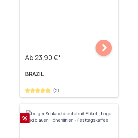
Ab 23,90 €*
BRAZIL
(2)
Durchschnittliche Bewertung von 5 von 5 Sternen
Rabatt
%