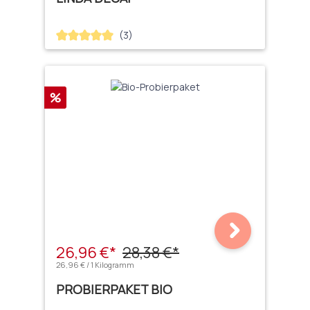
(3)
Durchschnittliche Bewertung von 5 von 5 Sternen
Rabatt
%
26,96 €*
28,38 €*
26,96 € / 1 Kilogramm
PROBIERPAKET BIO