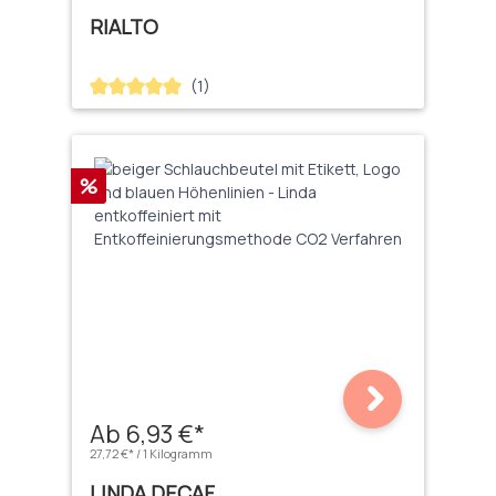
RIALTO
(1)
Durchschnittliche Bewertung von 5 von 5 Sternen
Rabatt
%
Ab 6,93 €*
27,72 €* / 1 Kilogramm
LINDA DECAF