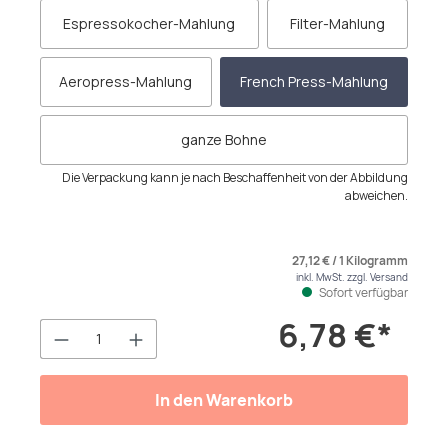
Espressokocher-Mahlung
Filter-Mahlung
Aeropress-Mahlung
French Press-Mahlung
ganze Bohne
Die Verpackung kann je nach Beschaffenheit von der Abbildung
abweichen.
27,12 € / 1 Kilogramm
inkl. MwSt. zzgl. Versand
Sofort verfügbar
6,78 €*
Produkt Anzahl: Gib den gewünschten We
In den Warenkorb