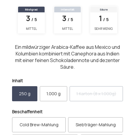
Röstgrad
Intensität
Säure
3
3
1
/ 5
/ 5
/ 5
MITTEL
MITTEL
SEHR WENIG
Ein mildwürziger Arabica-Kaffee aus Mexico und
Kolumbien kombiniert mit Canephora aus Indien
mit einer feinen Schokoladennote und dezenter
Säure.
auswählen
Inhalt
250 g
1.000 g
1 Karton (8 x 1.000g)
(Diese Option ist zurzeit 
auswählen
Beschaffenheit
Cold Brew-Mahlung
Siebträger-Mahlung