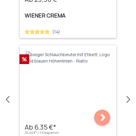
WIENER CREMA
(14)
Durchschnittliche Bewertung von 5 von 5 Sternen
Rabatt
%
Ab 6,35 €*
25,40 €* / 1 Kilogramm