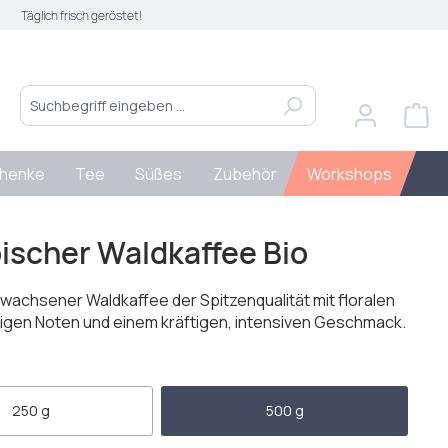
Täglich frisch geröstet!
henke
Tee
Süßes
Zubehör
Workshops
ischer Waldkaffee Bio
wachsener Waldkaffee der Spitzenqualität mit floralen
igen Noten und einem kräftigen, intensiven Geschmack.
len
250 g
500 g