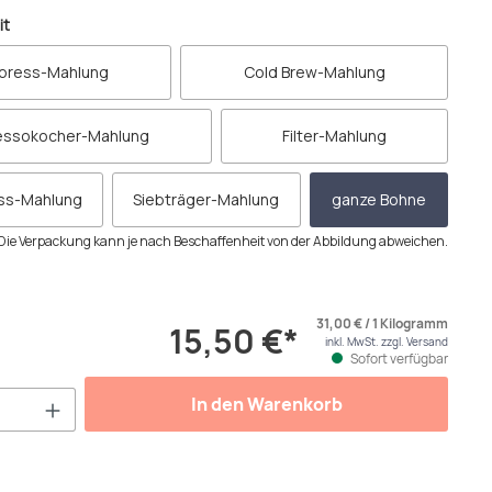
auswählen
it
press-Mahlung
Cold Brew-Mahlung
essokocher-Mahlung
Filter-Mahlung
ess-Mahlung
Siebträger-Mahlung
ganze Bohne
Die Verpackung kann je nach Beschaffenheit von der Abbildung abweichen.
31,00 € / 1 Kilogramm
15,50 €*
inkl. MwSt. zzgl. Versand
Sofort verfügbar
Anzahl: Gib den gewünschten Wert ein od
In den Warenkorb