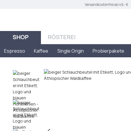
Versandkostenfrei ab 49,- €
 Hauptinhalt springen
Zur Suche springen
Zur Hauptnavigation springen
SHOP
RÖSTEREI
Espresso
Kaffee
Single Origin
Probierpakete
Bildergalerie überspringen