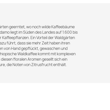
dgärten geerntet, wo noch wilde Kaffeebäume
amo liegt im Süden des Landes auf 1.600 bis
Kaffeepflanzen. Ein Vorteil der Waldgärten
azu führt, dass sie mehr Zeit haben ihren
den von Hand gepflückt, gewaschen und
Äthiopische Waldkaffee kommt mit komplexen
 diesen floralen Aromen gesellt sich ein
re, die Noten von Zitrusfrucht enthält.