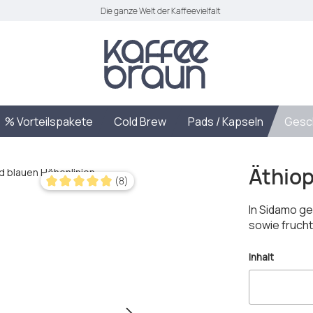
Die ganze Welt der Kaffeevielfalt
% Vorteilspakete
Cold Brew
Pads / Kapseln
Gesc
Äthiop
(8)
Durchschnittliche Bewertung von 4.88 von 5 Sternen
In Sidamo ge
sowie frucht
auswäh
Inhalt