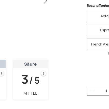
Beschaffenhe
Aero
Espr
French Pr
Säure
3
?
?
/ 5
Produkt 
MITTEL