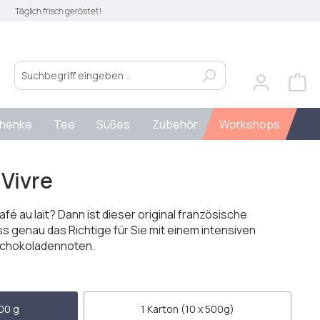
Täglich frisch geröstet!
henke
Tee
Süßes
Zubehör
Workshops
 Vivre
fé au lait? Dann ist dieser original französische
 genau das Richtige für Sie mit einem intensiven
chokoladennoten.
len
00 g
1 Karton (10 x 500g)