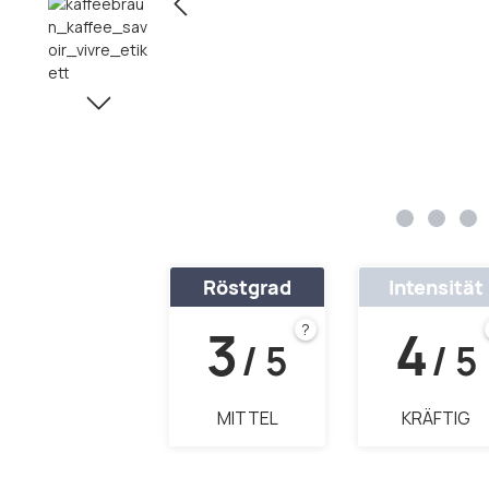
Röstgrad
Intensität
3
4
?
/ 5
/ 5
MITTEL
KRÄFTIG