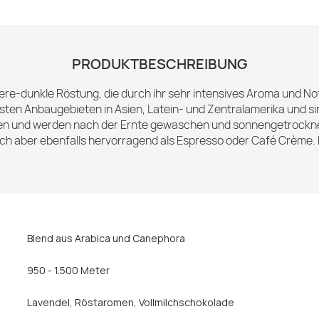
PRODUKTBESCHREIBUNG
tlere-dunkle Röstung, die durch ihr sehr intensives Aroma und N
 Anbaugebieten in Asien, Latein- und Zentralamerika und sind
en und werden nach der Ernte gewaschen und sonnengetrocknet –
 sich aber ebenfalls hervorragend als Espresso oder Café Crème. D
Blend aus Arabica und Canephora
950 - 1.500 Meter
Lavendel
, Röstaromen
, Vollmilchschokolade