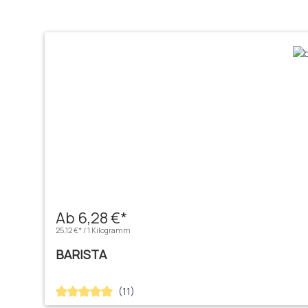
Produktgalerie überspringen
Ab 6,28 €*
25,12 €* / 1 Kilogramm
BARISTA
(11)
Durchschnittliche Bewertung von 5 von 5 Sternen