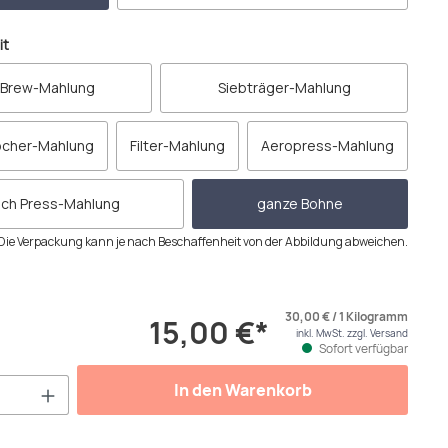
auswählen
it
 Brew-Mahlung
Siebträger-Mahlung
ocher-Mahlung
Filter-Mahlung
Aeropress-Mahlung
nch Press-Mahlung
ganze Bohne
Die Verpackung kann je nach Beschaffenheit von der Abbildung abweichen.
30,00 € / 1 Kilogramm
15,00 €*
inkl. MwSt. zzgl. Versand
Sofort verfügbar
Anzahl: Gib den gewünschten Wert ein od
In den Warenkorb