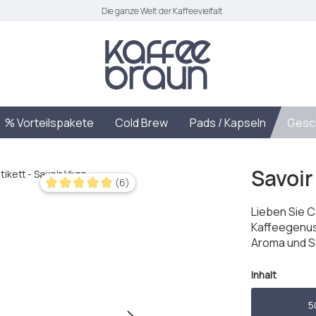
Die ganze Welt der Kaffeevielfalt
% Vorteilspakete
Cold Brew
Pads / Kapseln
Gesc
Savoir
(6)
Durchschnittliche Bewertung von 5 von 5 Sternen
Lieben Sie Ca
Kaffeegenuss
Aroma und S
auswäh
Inhalt
5