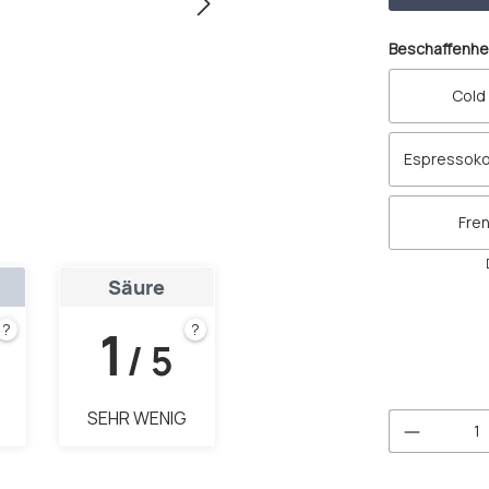
Beschaffenhe
Cold
Espressok
Fre
Säure
1
?
?
/ 5
SEHR WENIG
Produkt 